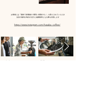
お客様には『新鮮で栄養価の1番高い状態のモノ』を取り入れていただき
当店の珈琲が毎日の活力と健康飲料となる事を目指します
https://www.instagram.com/hasaba_coffee/
- レクチャー -
- 焙煎 -
LB cafeでも提供しているhasaba
出来立ての新鮮な豆
coffee枷場さんのレクチャーのもと結婚
式当日 焙煎を行います
LOCALBASE WEDDING
06-6210-1815